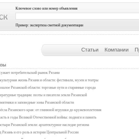
Ключевое слово или номер объявления
Пример: экспертиза сметной документации
Статьи
Компании
П
изы
 сужает потребительский рынок Рязани
ультурная жизнь Рязани и области: фестивали, музеи и театры
ошлое Рязанской области: торговые пути и старинные города
ературные традиции: поэты и писатели земли Рязанской
мятники и заповедные зоны Рязанской области
ёсла Рязанского края: от глиняной игрушки до кружевоплетения
асть в годы Великой Отечественной войны: подвиги и память
стыри Рязанской земли: архитектурное наследие региона
 Рязань и его роль в истории Центральной России