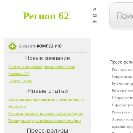
Регион 62
компанию
Добавить
Новые компании
Пресс-рел
Экспертиза проектной документации Рязань
Рост налогов
Сметчик-ФЕР
Современная к
Эксперт Рязань
Купеческое пр
Новые статьи
Рязанские лит
Природные па
Как публикация проходит путь от темы до живого
Народные рем
обсуждения
Рязанская обл
Рекламный носитель не спасает слабое сообщение
Храмы и мона
Телевидение и радио работают через ритм эфира
Древний город
Пресс-релизы