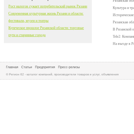
Рязанская обл
Рост налогов сужает потребительский рынок Рязани
Культура и тр
Современная культурная жизнь Рязани и области:
Исторические 
фестивали, музеи и театры
Рязанская об
Купеческое прошлое Рязанской области: торговые
В Рязанской 
пути и старинные города
Tele2: Компан
На въезде в 
Главная
Статьи
Предприятия
Пресс-релизы
© Регион 62 - каталог компаний, производители товаров и услуг, объявления