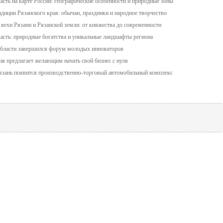
асть на карте России: географические особенности и природные зоны
адиции Рязанского края: обычаи, праздники и народное творчество
вехи Рязани и Рязанской земли: от княжества до современности
ласть: природные богатства и уникальные ландшафты региона
области завершился форум молодых инноваторов
ия предлагает желающим начать свой бизнес с нуля
Рязань появится производственно-торговый автомобильный комплекс