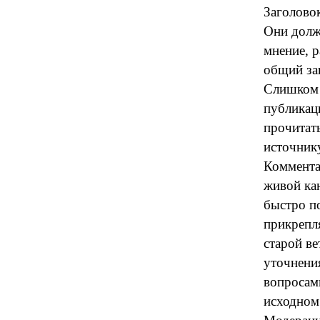
Заголовок
Они должн
мнение, 
общий заг
Слишком 
публикаци
прочитать
источник
Коммента
живой кан
быстро п
прикрепл
старой в
уточнени
вопросам
исходном 