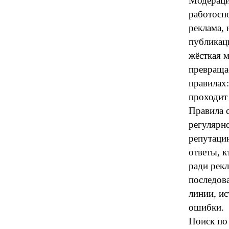
Модераци
работосп
реклама,
публикац
жёсткая 
превраща
правилах:
проходит
Правила 
регулярн
репутацию
ответы, к
ради рекл
последов
линии, ис
ошибки.
Поиск по