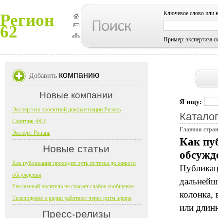
Ключевое слово или 
Регион
62
Пример: экспертиза с
компанию
Добавить
Новые компании
Я ищу:
Экспертиза проектной документации Рязань
Каталог
Сметчик-ФЕР
Главная стра
Эксперт Рязань
Как пу
Новые статьи
обсужд
Как публикация проходит путь от темы до живого
Публикаци
обсуждения
дальнейша
Рекламный носитель не спасает слабое сообщение
колонка, 
Телевидение и радио работают через ритм эфира
или длин
Пресс-релизы