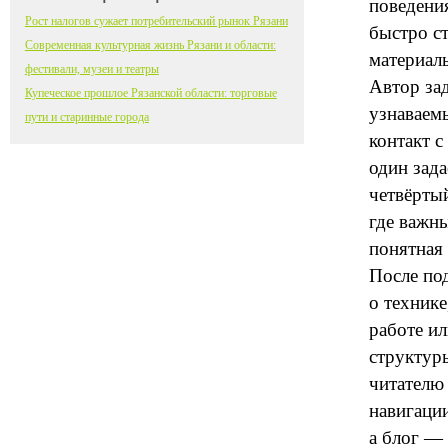
поведения
Рост налогов сужает потребительский рынок Рязани
быстро с
Современная культурная жизнь Рязани и области:
материалы
фестивали, музеи и театры
Автор зад
Купеческое прошлое Рязанской области: торговые
узнаваем
пути и старинные города
контакт 
один зада
четвёрты
где важн
понятная 
После по
о технике
работе ил
структуры
читателю
навигаци
а блог — 