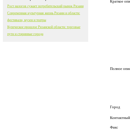
Краткое оп
Рост налогов сужает потребительский рынок Рязани
Современная культурная жизнь Рязани и области:
фестивали, музеи и театры
Купеческое прошлое Рязанской области: торговые
пути и старинные города
Полное опи
Город
Контактный
Факс