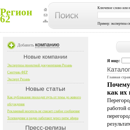
Ключевое слово или 
Регион
62
Пример: экспертиза с
компанию
Добавить
Новые компании
Я ищу:
Экспертиза проектной документации Рязань
Каталог
Сметчик-ФЕР
Главная стра
Эксперт Рязань
Почему
Новые статьи
как их
Как публикация проходит путь от темы до живого
Перегоро
обсуждения
работой 
Рекламный носитель не спасает слабое сообщение
перегоро
Телевидение и радио работают через ритм эфира
результа
Пресс-релизы