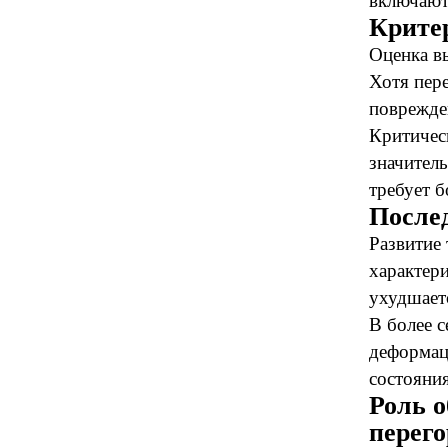
включают
Крите
Оценка в
Хотя пер
поврежде
Критичес
значител
требует б
После
Развитие
характер
ухудшает
В более с
деформац
состояния
Роль о
перего