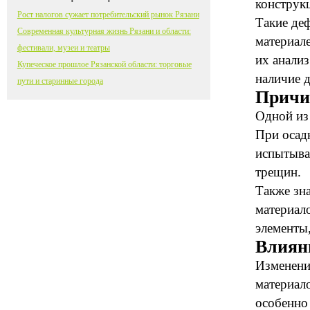
конструк
Рост налогов сужает потребительский рынок Рязани
Такие деф
Современная культурная жизнь Рязани и области:
материал
фестивали, музеи и театры
их анализ
Купеческое прошлое Рязанской области: торговые
наличие 
пути и старинные города
Причи
Одной из
При осад
испытыва
трещин.
Также зна
материал
элементы
Влиян
Изменени
материал
особенно