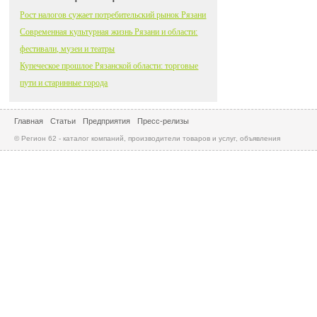
Рост налогов сужает потребительский рынок Рязани
Современная культурная жизнь Рязани и области:
фестивали, музеи и театры
Купеческое прошлое Рязанской области: торговые
пути и старинные города
Главная
Статьи
Предприятия
Пресс-релизы
© Регион 62 - каталог компаний, производители товаров и услуг, объявления