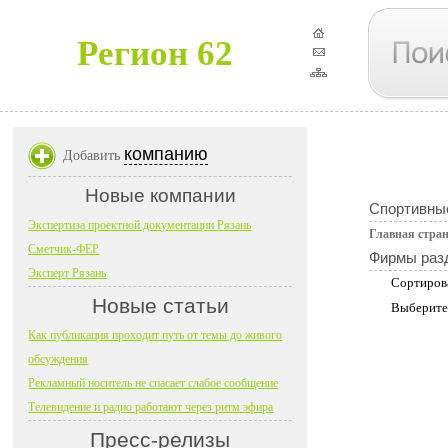
Регион 62
компанию
Добавить
Новые компании
Спортивны
Экспертиза проектной документации Рязань
Главная стра
Сметчик-ФЕР
Фирмы раз
Эксперт Рязань
Сортиров
Новые статьи
Выберите
Как публикация проходит путь от темы до живого
обсуждения
Рекламный носитель не спасает слабое сообщение
Телевидение и радио работают через ритм эфира
Пресс-релизы