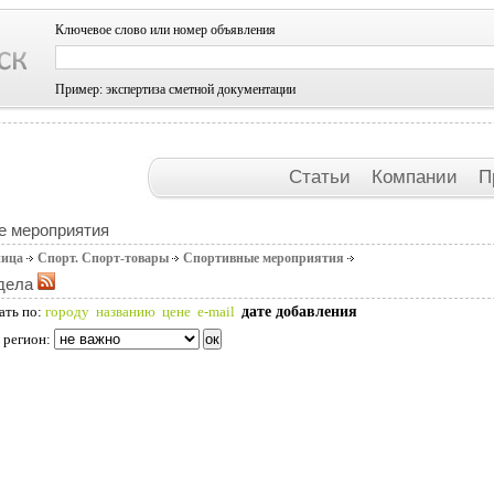
Ключевое слово или номер объявления
Пример: экспертиза сметной документации
Статьи
Компании
П
е мероприятия
ница
Спорт. Спорт-товары
Спортивные мероприятия
дела
дате добавления
ать по:
городу
названию
цене
e-mail
 регион: