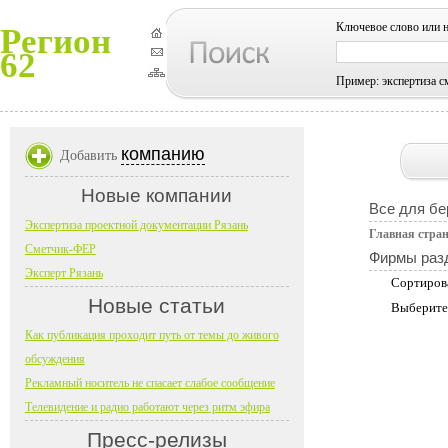
Ключевое слово или 
Регион
62
Пример: экспертиза с
компанию
Добавить
Новые компании
Все для б
Экспертиза проектной документации Рязань
Главная стра
Сметчик-ФЕР
Фирмы раз
Эксперт Рязань
Сортиров
Новые статьи
Выберите
Как публикация проходит путь от темы до живого
обсуждения
Рекламный носитель не спасает слабое сообщение
Телевидение и радио работают через ритм эфира
Пресс-релизы