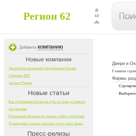
Регион 62
компанию
Добавить
Новые компании
Двери и Ок
Экспертиза проектной документации Рязань
Главная стра
Сметчик-ФЕР
Фирмы раз
Эксперт Рязань
Сортиров
Новые статьи
Выберите
Как публикация проходит путь от темы до живого
обсуждения
Рекламный носитель не спасает слабое сообщение
Телевидение и радио работают через ритм эфира
Пресс-релизы