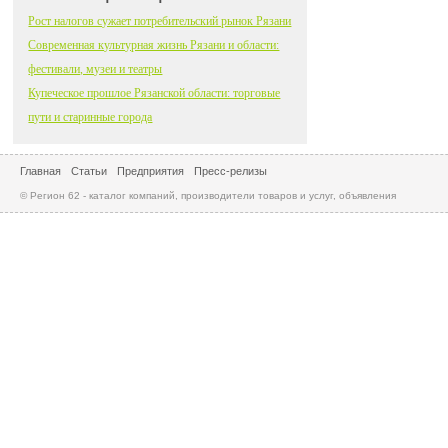
Рост налогов сужает потребительский рынок Рязани
Современная культурная жизнь Рязани и области:
фестивали, музеи и театры
Купеческое прошлое Рязанской области: торговые
пути и старинные города
Главная
Статьи
Предприятия
Пресс-релизы
© Регион 62 - каталог компаний, производители товаров и услуг, объявления