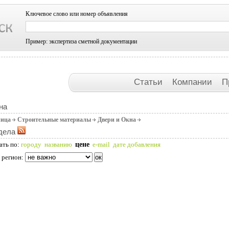
Ключевое слово или номер объявления
Пример: экспертиза сметной документации
Статьи
Компании
П
на
ница
Строительные материалы
Двери и Окна
дела
цене
ать по:
городу
названию
e-mail
дате добавления
 регион: