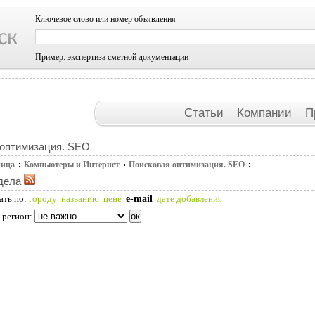
Ключевое слово или номер объявления
Пример: экспертиза сметной документации
Статьи
Компании
П
 оптимизация. SEO
ница
Компьютеры и Интернет
Поисковая оптимизация. SEO
дела
e-mail
ать по:
городу
названию
цене
дате добавления
 регион: