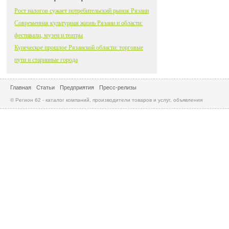
Рост налогов сужает потребительский рынок Рязани
Современная культурная жизнь Рязани и области:
фестивали, музеи и театры
Купеческое прошлое Рязанской области: торговые
пути и старинные города
Главная
Статьи
Предприятия
Пресс-релизы
© Регион 62 - каталог компаний, производители товаров и услуг, объявления