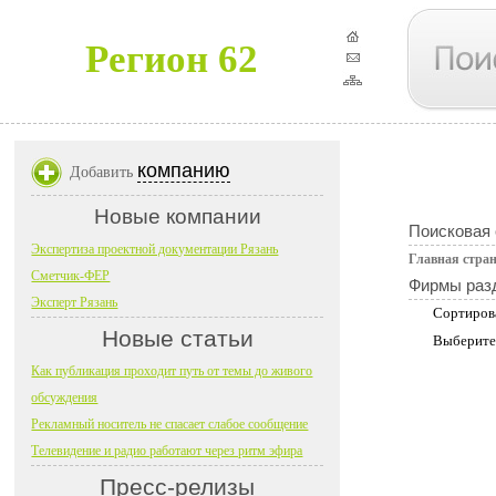
Регион 62
компанию
Добавить
Новые компании
Поисковая
Экспертиза проектной документации Рязань
Главная стра
Сметчик-ФЕР
Фирмы раз
Эксперт Рязань
Сортиров
Новые статьи
Выберите
Как публикация проходит путь от темы до живого
обсуждения
Рекламный носитель не спасает слабое сообщение
Телевидение и радио работают через ритм эфира
Пресс-релизы